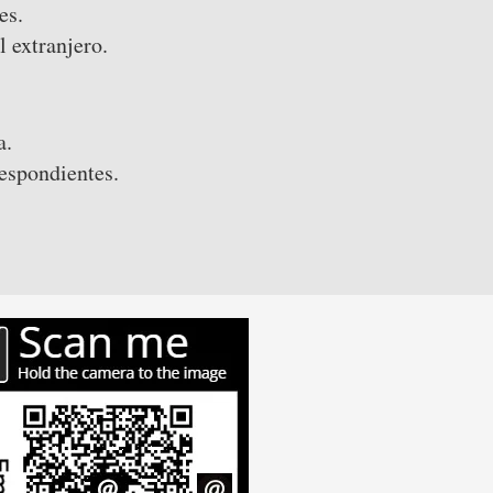
es.
l extranjero.
a.
respondientes.